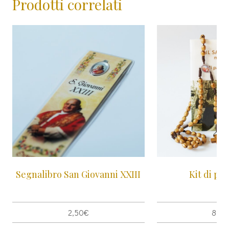
Prodotti correlati
Segnalibro San Giovanni XXIII
Kit di pr
2,50
€
8,00