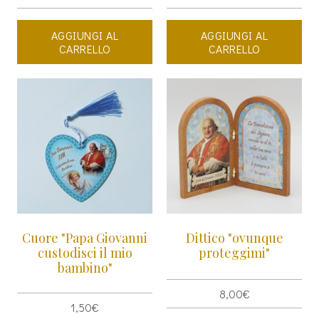
AGGIUNGI AL
AGGIUNGI AL
CARRELLO
CARRELLO
Cuore "Papa Giovanni
Dittico "ovunque
custodisci il mio
proteggimi"
bambino"
8,00
€
1,50
€