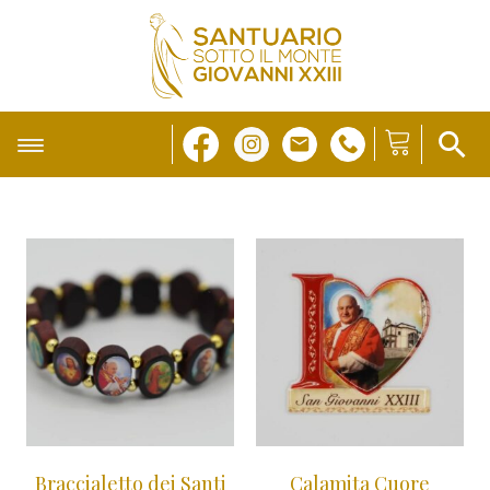
Braccialetto dei Santi
Calamita Cuore