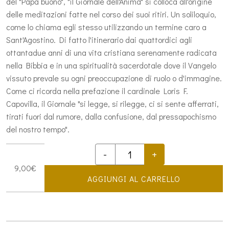
del "Papa buono", "il Giornale dell'Anima" si colloca all'origine
delle meditazioni fatte nel corso dei suoi ritiri. Un soliloquio,
come lo chiama egli stesso utilizzando un termine caro a
Sant'Agostino. Di fatto l'itinerario dai quattordici agli
ottantadue anni di una vita cristiana serenamente radicata
nella Bibbia e in una spiritualità sacerdotale dove il Vangelo
vissuto prevale su ogni preoccupazione di ruolo o d'immagine.
Come ci ricorda nella prefazione il cardinale Loris F.
Capovilla, il Giornale "si legge, si rilegge, ci si sente afferrati,
tirati fuori dal rumore, dalla confusione, dal pressapochismo
del nostro tempo".
-
+
Il
9,00
€
giornale
AGGIUNGI AL CARRELLO
dell'anima
di
Giovanni
XXIII
quantità