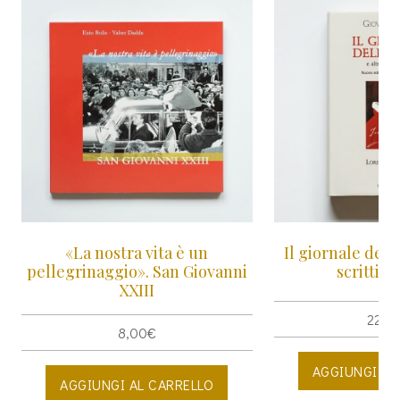
«La nostra vita è un
Il giornale dell'
pellegrinaggio». San Giovanni
scritti di
XXIII
22,0
8,00
€
AGGIUNGI AL
AGGIUNGI AL CARRELLO