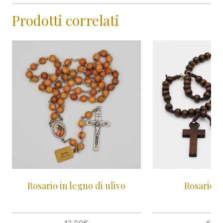
Prodotti correlati
Rosario in legno di ulivo
Rosario i
12,00
€
6,00