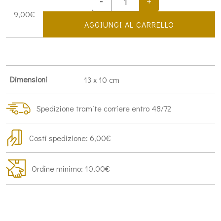
-
+
Rosario
9,00
€
con
AGGIUNGI AL CARRELLO
libricino
per
la
recita
quantità
Dimensioni
13 x 10 cm
Spedizione tramite corriere entro 48/72
Costi spedizione: 6,00€
Ordine minimo: 10,00€