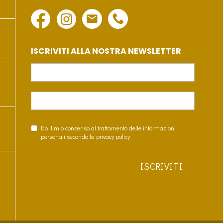
possono
essere
scelte
nella
ISCRIVITI ALLA NOSTRA NEWSLETTER
pagina
del
prodotto
Do il mio consenso al trattamento delle informazioni
personali secondo la privacy policy
ISCRIVITI