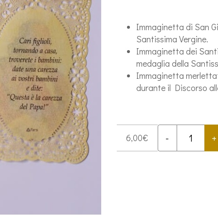
Immaginetta di San Gi
Santissima Vergine.
Immaginetta dei Santi
medaglia della Santiss
Immaginetta merlettat
durante il Discorso all
-
+
6,00
€
Kit
immaginette
da
portafoglio
quantità