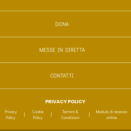
possono
possono
essere
essere
scelte
scelte
DONA
nella
nella
pagina
pagina
del
del
prodotto
prodotto
MESSE IN DIRETTA
CONTATTI
PRIVACY POLICY
Privacy
Cookie
Termini &
Modulo di recesso
Policy
Policy
Condizioni
online