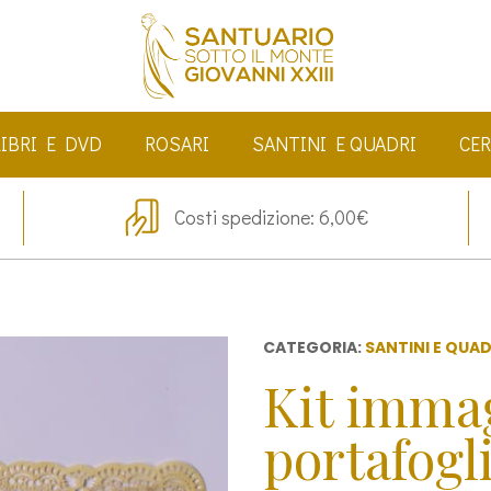
LIBRI E DVD
ROSARI
SANTINI E QUADRI
CER
Costi spedizione: 6,00€
CATEGORIA:
SANTINI E QUAD
Kit immag
portafogl