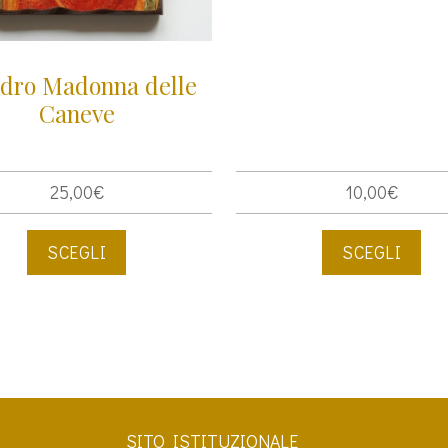
dro Madonna delle
Caneve
25,00
€
10,00
€
SCEGLI
SCEGLI
Questo
Questo
prodotto
prodotto
ha
ha
più
più
varianti.
varianti.
Le
Le
opzioni
opzioni
SITO ISTITUZIONALE