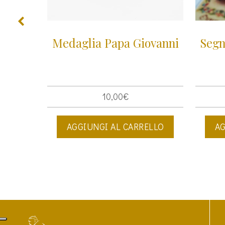
ue
Medaglia Papa Giovanni
Segn
10,00
€
ELLO
AGGIUNGI AL CARRELLO
AG