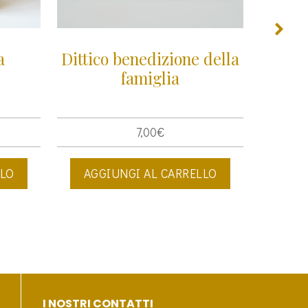
a
Dittico benedizione della
famiglia
7,00
€
LLO
AGGIUNGI AL CARRELLO
AGG
I NOSTRI CONTATTI