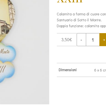
Calamita a forma di cuore con 
Santuario di Sotto il Monte.
Doppia funzione: calamita opp
-
+
3,50
€
Calamita
San
Giovanni
XXIII
quantità
Dimensioni
6 x 6 